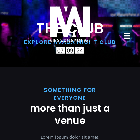
Zum
Inhalt
springen
THE CLUB
Tog
EXPLORE AVADA NIGHT CLUB
Navi
Home
Über uns
Line Up
SOMETHING FOR
EVERYONE
more than just a
Tickets
venue
Programm
Galerie
Lorem ipsum dolor sit amet,