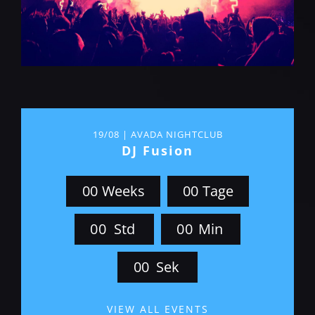
19/08 | AVADA NIGHTCLUB
DJ Fusion
0
0
Weeks
0
0
Tage
0
0
Std
0
0
Min
0
0
Sek
VIEW ALL EVENTS