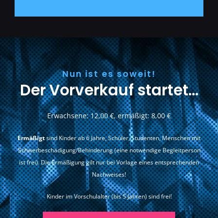
Nun ist es soweit!
Der Vorverkauf startet…
Erwachsene: 12,00 €, ermäßigt: 8,00 €
Ermäßigt
sind Kinder ab 6 Jahre, Schüler, Studenten, Menschen mit
Schwerbeschädigung/Behinderung (eine notwendige Begleitperson
ist frei). Die Ermäßigung gilt nur bei Vorlage eines entsprechenden
Nachweises!
Kinder im Vorschulalter (bis 5 Jahren) sind frei!